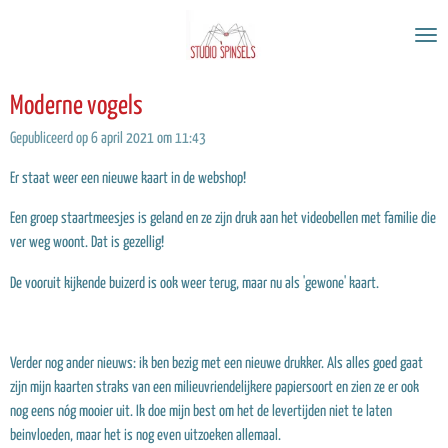
Ga
direct
naar
de
Moderne vogels
hoofdinhoud
Gepubliceerd op 6 april 2021 om 11:43
Er staat weer een nieuwe kaart in de webshop!
Een groep staartmeesjes is geland en ze zijn druk aan het videobellen met familie die
ver weg woont. Dat is gezellig!
De vooruit kijkende buizerd is ook weer terug, maar nu als 'gewone' kaart.
Verder nog ander nieuws: ik ben bezig met een nieuwe drukker. Als alles goed gaat
zijn mijn kaarten straks van een milieuvriendelijkere papiersoort en zien ze er ook
nog eens nóg mooier uit. Ik doe mijn best om het de levertijden niet te laten
beinvloeden, maar het is nog even uitzoeken allemaal.